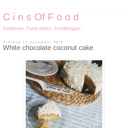
C i n s Of F o o d
Foodlover.. Food-addict.. Foodblogger..
dinsdag 17 november 2015
White chocolate coconut cake